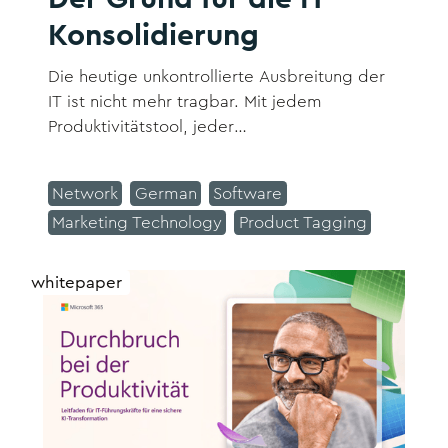
Konsolidierung
Die heutige unkontrollierte Ausbreitung der
IT ist nicht mehr tragbar. Mit jedem
Produktivitätstool, jeder
Sicherheitsanforderung und jeder KI-Initiative
wird eine weitere spezialisierte Lösung
Network
German
Software
eingeführt, die es zu verwalten gilt. Dies
Marketing Technology
Product Tagging
führt zu einer Zunahme von Kosten,
Komplexität und Sicherheitslücken.
whitepaper