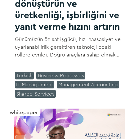
dönüştürün ve
üretkenliği, işbirliğini ve
yanıt verme hızını artırın
Günümüzün ön saf işgücü, hız, hassasiyet ve
uyarlanabilirlik gerektiren teknoloji odaklı
rollere evrildi. Doğru araçlara sahip olmak
hızlı karar verme ile sorunsuz işbirliğini
desteklemenin anahtarıdır ve ekiplerin daha
Turkish
Business Processes
fazla işi daha hızlı yapmasını sağlar.
IT Management
Management Accounting
Shared Services
whitepaper