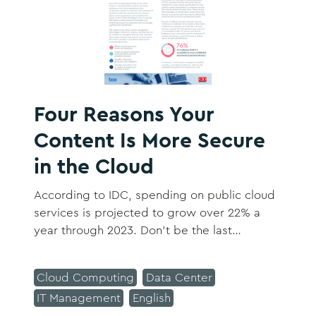
Four Reasons Your
Content Is More Secure
in the Cloud
According to IDC, spending on public cloud
services is projected to grow over 22% a
year through 2023. Don't be the last
company to get more secure and more
productive by moving your content to the
Cloud Computing
Data Center
cloud. This paper explores reasons that
IT Management
English
today’s cloud technologies, and, specifically,