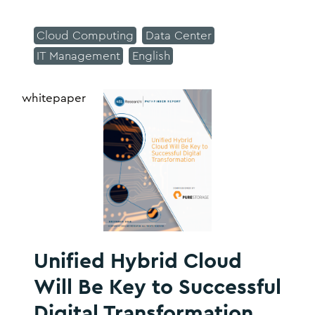
PBX to cloud communications
Cloud Computing
Data Center
IT Management
English
whitepaper
Unified Hybrid Cloud
Will Be Key to Successful
Digital Transformation