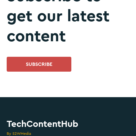
get our latest
content
SUBSCRIBE
TechContentHub
By S2WMedia