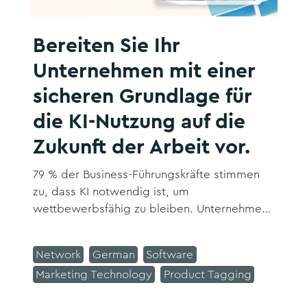
Bereiten Sie Ihr
Unternehmen mit einer
sicheren Grundlage für
die KI-Nutzung auf die
Zukunft der Arbeit vor.
79 % der Business-Führungskräfte stimmen
zu, dass KI notwendig ist, um
wettbewerbsfähig zu bleiben. Unternehmen
benötigen einen sicheren Weg zur
Transformation, und wenn sie über eine
Network
German
Software
starke Produktivitätslösung verfügen, können
Marketing Technology
Product Tagging
sie Prozesse neu gestalten und Innovationen
vorantreiben.