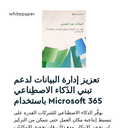
الاصطناعي على الأمان والإنتاجية والابتكار.
whitepaper
تعزيز إدارة البيانات لدعم
تبني الذَكاء الاصطِناعي
باستخدام Microsoft 365
يوفِّر الذكاء الاصطناعي للشركات القدرة على
تبسيط إنتاجية مكان العمل حتى تتمكن من التركيز
على تحفيز الابتكار. ومع ذلك، فإن تحقيق الإمكانات