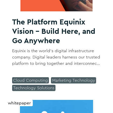
The Platform Equinix
Vision – Build Here, and
Go Anywhere
Equinix is the world’s digital infrastructure
company. Digital leaders harness our trusted
platform to bring together and interconnect
the foundational infrastructure that powers
their success. We enable our customers to
Cloud Computing
Marketing Technology
access all the right places, partners and
Technology Solutions
possibilities they need to accelerate
advantage.
whitepaper