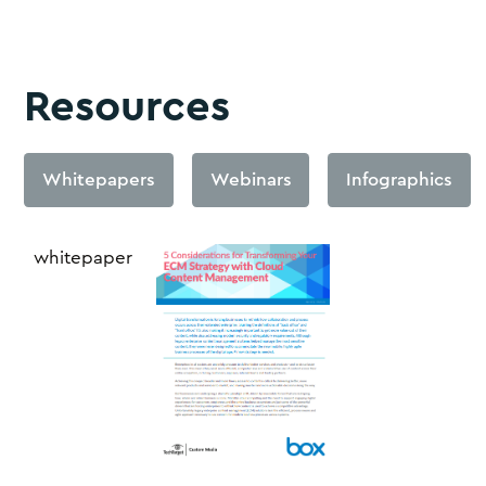
Resources
Whitepapers
Webinars
Infographics
whitepaper